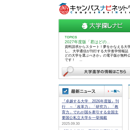
2027年度版「君はどの...
資料請求からスタート！夢をかなえる大
し。 大学通信が刊行する大学進学情報誌
どの大学を選ぶべきか』の電子版が無料
です！ ...
『卓越する大学 2026年度版』刊
行 ～「改革力」「研究力」「教
育力」でわが国を牽引する全国主
要国公私立大学を一挙掲載
2025.09.30