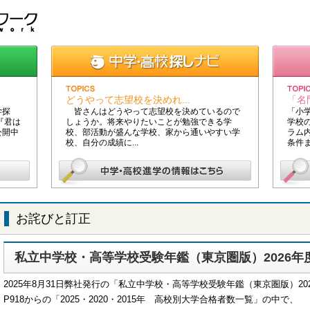
どうやって志望校を決めれ...
「名
学探
皆さんはどうやって志望校を決めているので
「小
『君は
しょうか。将来やりたいことが勉強できる学
学校
公開中
校、部活動が盛んな学校、家から通いやすい学
ラム
校、自分の成績に...
条件ま
お詫びと訂正
私立中学校・高等学校受験年鑑（東京圏版）2026
2025年8月31日弊社発行の「私立中学校・高等学校受験年鑑（東京圏版）20
P918からの「2025・2020・2015年 高校別大学合格者数一覧」の中で、