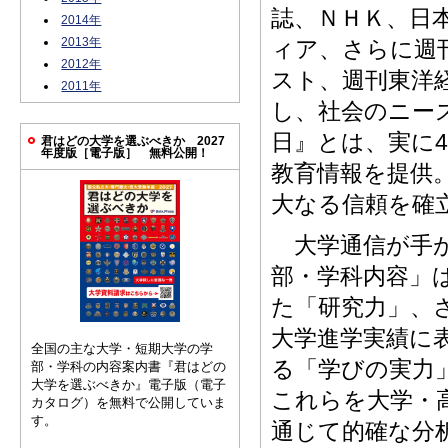
誌、ＮＨＫ、日
2014年
2013年
ィア、さらに週
2012年
スト、週刊東洋
2011年
し、社会のニー
日』とは、実に
君はどの大学を選ぶべきか 2027
年度版［電子版］ 無料公開！
教育情報を提供
大なる信頼を確
大学通信が手が
部・学科内容」
た「研究力」、
大学進学実績に
全国の主な大学・短期大学の学
る「学びの実力
部・学科の内容案内書『君はどの
大学を選ぶべきか』電子版（電子
これらを大学・
カタログ）を無料で公開していま
す。
通じて的確な分