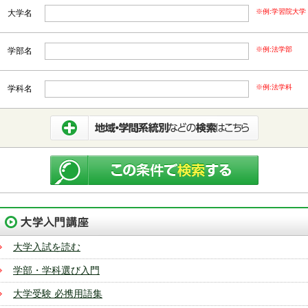
※例:学習院大学
大学名
※例:法学部
学部名
※例:法学科
学科名
都道府県から選択
北海道・東北
北海道
青森
岩手
宮城
秋田
山形
福島
関東
茨城
栃木
群馬
埼玉
千葉
東京
大学入試を読む
神奈川
学部・学科選び入門
大学受験 必携用語集
中部
新潟
富山
石川
福井
山梨
長野