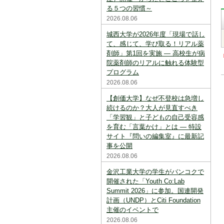
る５つの習慣～
2026.08.06
城西大学が2026年度「現場で話し
て、感じて、学び取る！リアル薬
剤師」第1回を実施 ― 高校生が病
院薬剤師のリアルに触れる体験型
プログラム
2026.08.06
【創価大学】なぜ不登校は急増し
続けるのか？大人が見直すべき
「学習観」と子どもの自己受容感
を育む「言葉かけ」とは ― 特設
サイト『問いの編集室』に最新記
事を公開
2026.08.06
金沢工業大学の学生がバンコクで
開催された「Youth Co:Lab
Summit 2026」に参加。国連開発
計画（UNDP）とCiti Foundation
主催のイベントで
2026.08.06