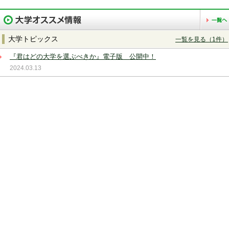
岐阜
静岡
愛知
近畿
三重
滋賀
京都
大阪
兵庫
奈良
大学トピックス
一覧を見る（1件）
和歌山
『君はどの大学を選ぶべきか』電子版 公開中！
2024.03.13
中国
鳥取
島根
岡山
広島
山口
四国
徳島
香川
愛媛
高知
九州・沖縄
福岡
佐賀
長崎
熊本
大分
宮崎
鹿児島
沖縄
設置・学部学科系統から選択
設置
国立
公立
私立
女子大
学部学
医
歯
薬
看護
医療技術
外国語
国際
科系統
教養
家政・栄養
教育
経営
理・工
芸術