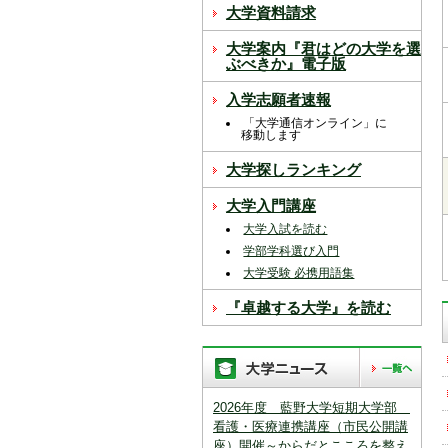
スを中断すると消えてしまいます。ご注意
大学資料請求
下さい。
大学案内『君はどの大学を選
※現在登録されている大学はありません。
ぶべきか』電子版
※「資料請求カート」に登録できる学校は
入学志願者速報
20校までです。
「大学通信オンライン」に
移動します
大学探しランキング
大学入門講座
大学入試を読む
学部学科選び入門
大学受験 必携用語集
『卓越する大学』を読む
2026年度 藍野大学短期大学部
看護・医療連携講座（市民公開講
座）開催～からだとこころを整え