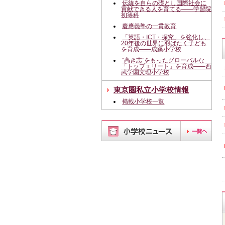
伝統を自らの礎とし国際社会に
貢献できる人を育てる――学習院
初等科
慶應義塾の一貫教育
「英語・ICT・探究」を強化し、
20年後の世界に羽ばたく子ども
を育成――成蹊小学校
“高き志”をもったグローバルな
「トップエリート」を育成――西
武学園文理小学校
東京圏私立小学校情報
掲載小学校一覧