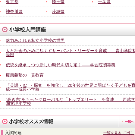
東京都
埼玉県
千葉県
神奈川県
茨城県
魅力あふれる私立小学校の世界
人と社会のために尽くすサーバント・リーダーを育成――青山学院
等部
伝統を継承しつつ新しい時代を切り拓く――学習院初等科
慶應義塾の一貫教育
「英語・ICT・探究」を強化し、20年後の世界に羽ばたく子どもを
成――成蹊小学校
“高き志”をもったグローバルな「トップエリート」を育成――西武
園文理小学校
入試関連
一覧を見る（1件）