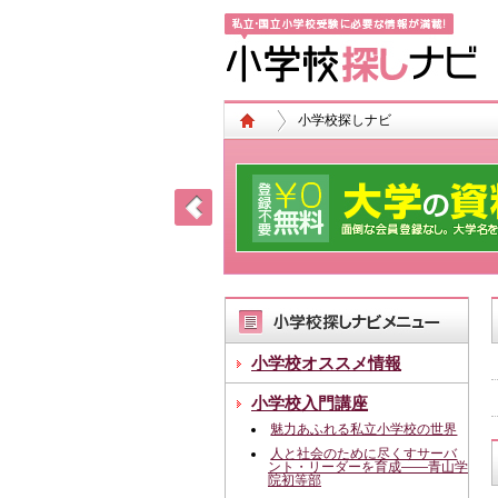
小学校探しナビ
小学校オススメ情報
小学校入門講座
魅力あふれる私立小学校の世界
人と社会のために尽くすサーバ
ント・リーダーを育成――青山学
院初等部