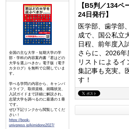
【B5判／134ペ
24日発行】
医学部、歯学部
成で、国公私立
日程、前年度入
さらに、2026
全国の主な大学・短期大学の学
部・学科の内容案内書『君はどの
リストによるイ
大学を選ぶべきか』電子版（電子
カタログ）を無料で公開していま
集記事も充実。
す。
す！
学べる学問の内容から、キャンパ
スライフ、取得資格、就職状況、
入試ガイドまで詳細に解説され、
志望大学を調べるのに最適の１冊
です。
ぜひ下記リンクから閲覧してくだ
さい！
https://book-
univpress.jp/kimidono2027/