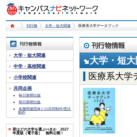
刊行物
大学・短大関連
医療系大学データブック
大学・短大関連
大学・短大
中学・高校関連
医療系大学
小学校関連
共同企画
毎日新聞出版
朝日新聞出版
各種関連団体との共同制作/受託
制作
君はどの大学を選ぶべきか 2027
年度版［電子版］ 無料公開！