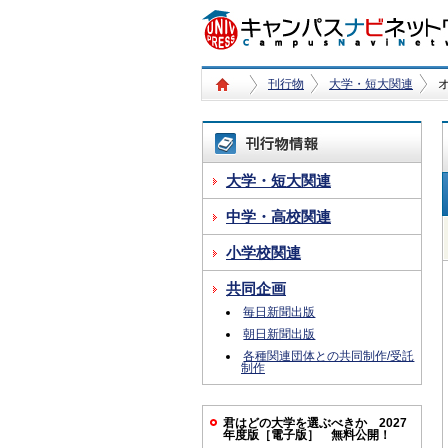
刊行物
大学・短大関連
大学・短大関連
中学・高校関連
小学校関連
共同企画
毎日新聞出版
朝日新聞出版
各種関連団体との共同制作/受託
制作
君はどの大学を選ぶべきか 2027
年度版［電子版］ 無料公開！