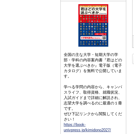
全国の主な大学・短期大学の学
部・学科の内容案内書『君はどの
大学を選ぶべきか』電子版（電子
カタログ）を無料で公開していま
す。
学べる学問の内容から、キャンパ
スライフ、取得資格、就職状況、
入試ガイドまで詳細に解説され、
志望大学を調べるのに最適の１冊
です。
ぜひ下記リンクから閲覧してくだ
さい！
https://book-
univpress.jp/kimidono2027/