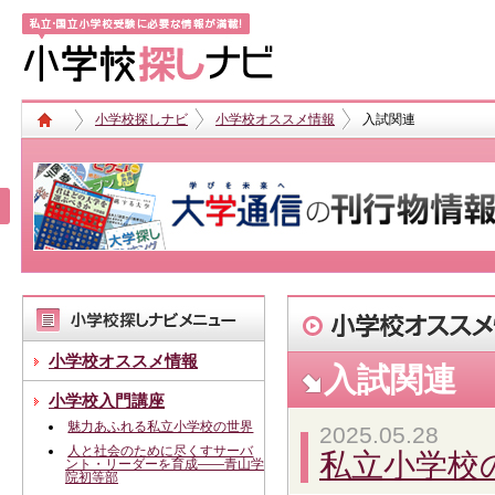
小学校探しナビ
小学校オススメ情報
入試関連
小学校オススメ情報
入試関連
小学校入門講座
魅力あふれる私立小学校の世界
2025.05.28
人と社会のために尽くすサーバ
私立小学校
ント・リーダーを育成――青山学
院初等部