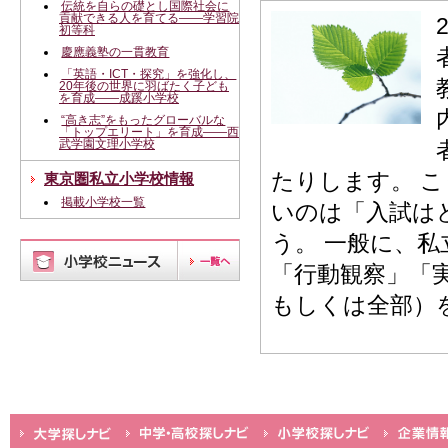
伝統を自らの礎とし国際社会に
貢献できる人を育てる――学習院
初等科
慶應義塾の一貫教育
「英語・ICT・探究」を強化し、
20年後の世界に羽ばたく子ども
を育成――成蹊小学校
“高き志”をもったグローバルな
「トップエリート」を育成――西
武学園文理小学校
たりします。 
東京圏私立小学校情報
掲載小学校一覧
いのは「入試は
う。 一般に、
「行動観察」「
もしくは全部）を