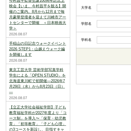
今村昌平監督生誕100周年記念上
スを中断すると消えてしまいます。ご注意
下さい。
映会【いま、今村昌平を観る】開
大学名
催のご案内。8月から12月まで毎
※現在登録されている大学はありません。
月豪華登壇者を迎えて川崎市アー
トセンターで開催 ＜日本映画大
学部名
※「資料請求カート」に登録できる学校は
学＞
20校までです。
2026.08.07
学科名
手稲山の日記念ウォークイベント
2026 STEP1：山越えウォーク編
を開催します
2026.08.07
東京工芸大学 芸術学部写真学科
都道府県から選択
学生による「OPEN STUDIO」を
北海道東川町で初開催―2026年7
北海道・東北
北海道
月29日（水）から8月23日（日）
―
関東
茨城
2026.08.07
【立正大学社会福祉学部】子ども
中部
新潟
教育福祉学科が2027年度より「コ
ース制」を導入〜「保育・幼児教
育」「初等教育」「子ども心理」
近畿
三重
の3コースを新設し、目指すキャ