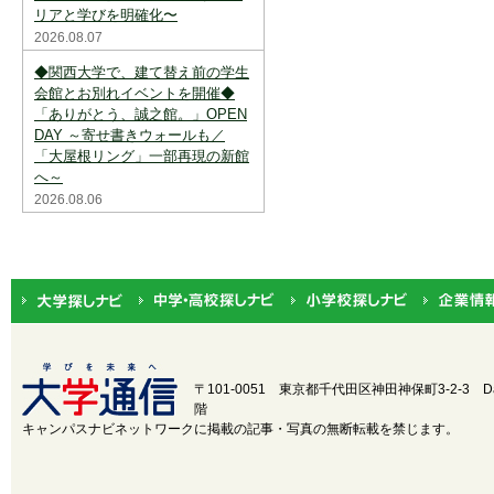
リアと学びを明確化〜
中国
鳥取
2026.08.07
◆関西大学で、建て替え前の学生
四国
徳島
会館とお別れイベントを開催◆
「ありがとう、誠之館。」OPEN
DAY ～寄せ書きウォールも／
九州・沖縄
福岡
「大屋根リング」一部再現の新館
へ～
設置・学部学科系統から選択
2026.08.06
設置
国立
公立
学部学
医
歯
薬
科系統
理・工
芸術
水産・海洋
政
その他
〒101-0051 東京都千代田区神田神保町3-2-3
D
階
50音順から選択
キャンパスナビネットワークに掲載の記事・写真の無断転載を禁じます。
わ
ら