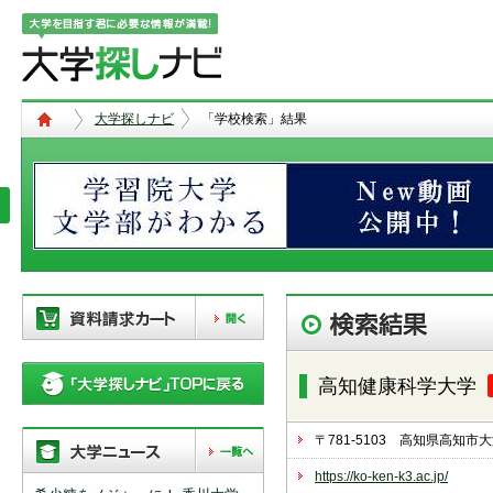
大学探しナビ
「学校検索」結果
現在、以下の学校を「資料請求カー
ト」に登録しています。「資料請求
高知健康科学大学
カート」に登録できる学校は
20校
ま
で。別の学校を登録したい場合は、
リストから「削除」ボタンで登録を
〒781-5103 高知県高知
削除して下さい。
https://ko-ken-k3.ac.jp/
「資料請求カート」の登録情報は、アクセ