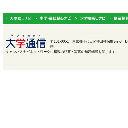
関東
茨城
中部
新潟
近畿
三重
〒101-0051 東京都千代田区神田神保町3-2-3
D
階
中国
鳥取
キャンパスナビネットワークに掲載の記事・写真の無断転載を禁じます。
四国
徳島
九州・沖縄
福岡
設置・学部学科系統から選択
設置
国立
公立
学部学
医
歯
薬
科系統
理・工
芸術