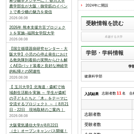
希少糖をメジャーに！ 香川大学
スを中断すると消えてしまいます。ご注意
2024年に開設
下さい。
農学部生が大阪・御堂筋のイベン
トで希少糖の魅力を発信
※現在登録されている大学はありません。
2026.08.08
受験情報を読む
※「資料請求カート」に登録できる学校は
2026年 熊本支援方言プロジェク
20校までです。
トを実施--福岡女学院大学
卓越する大学
2026.08.08
【国立循環器病研究センター・大
学部・学科情報
阪大学】小児の心停止発生におけ
る救急隊到着前の実態からひも解
くAEDパッド装着と良好な神経学
学
的転帰との関連性
健康科学部
2026.08.08
【 玉川大学】北海道・森町で地
域創生活動を実施 ～ 学生が森町
11
志願者数
名 合
入試結果
の子どもたちと「木」をテーマに
交流するプロジェクト ～［ 8月21
日・22日 現地取材のご案内 ］
志願者数
2026.08.08
受験者数
大阪電気通信大学が8月22日
（土）オープンキャンパス開催！