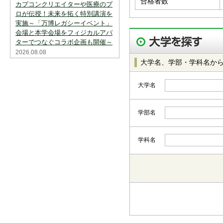
合格者数
カプコンクリエイターや医療のプ
ロが伝授！未来を拓く特別講演を
実施～「万博レガシーイベント」
会場と本学会場をフィジカルアバ
ターでつなぐコラボ企画も開催～
2026.08.08
大学名、学部・学科名か
大学名
学部名
学科名
都道府県から選択
北海道・東北
北海道