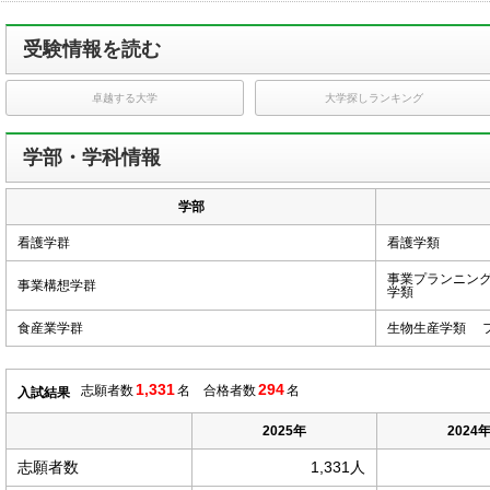
受験情報を読む
卓越する大学
大学探しランキング
学部・学科情報
学部
看護学群
看護学類
事業プランニン
事業構想学群
学類
食産業学群
生物生産学類 
1,331
294
志願者数
名 合格者数
名
入試結果
2025年
2024
志願者数
1,331人