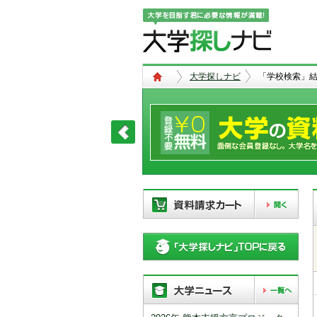
大学探しナビ
「学校検索」
現在、以下の学校を「資料請求カー
ト」に登録しています。「資料請求
カート」に登録できる学校は
20校
ま
で。別の学校を登録したい場合は、
リストから「削除」ボタンで登録を
削除して下さい。
「資料請求カート」の登録情報は、アクセ