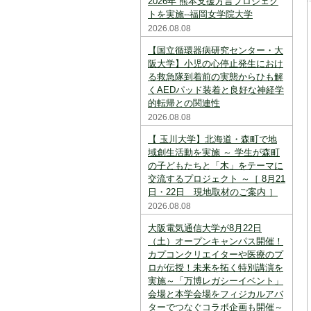
2026年 熊本支援方言プロジェク
スを中断すると消えてしまいます。ご注意
下さい。
トを実施--福岡女学院大学
2026.08.08
※現在登録されている大学はありません。
【国立循環器病研究センター・大
※「資料請求カート」に登録できる学校は
阪大学】小児の心停止発生におけ
20校までです。
る救急隊到着前の実態からひも解
くAEDパッド装着と良好な神経学
的転帰との関連性
2026.08.08
【 玉川大学】北海道・森町で地
域創生活動を実施 ～ 学生が森町
の子どもたちと「木」をテーマに
交流するプロジェクト ～［ 8月21
日・22日 現地取材のご案内 ］
2026.08.08
大阪電気通信大学が8月22日
（土）オープンキャンパス開催！
カプコンクリエイターや医療のプ
ロが伝授！未来を拓く特別講演を
実施～「万博レガシーイベント」
会場と本学会場をフィジカルアバ
ターでつなぐコラボ企画も開催～