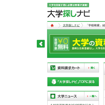
大学探しナビ
「学校検索」
現在、以下の学校を「資料請求カー
ト」に登録しています。「資料請求
カート」に登録できる学校は
20校
ま
で。別の学校を登録したい場合は、
リストから「削除」ボタンで登録を
削除して下さい。
「資料請求カート」の登録情報は、アクセ