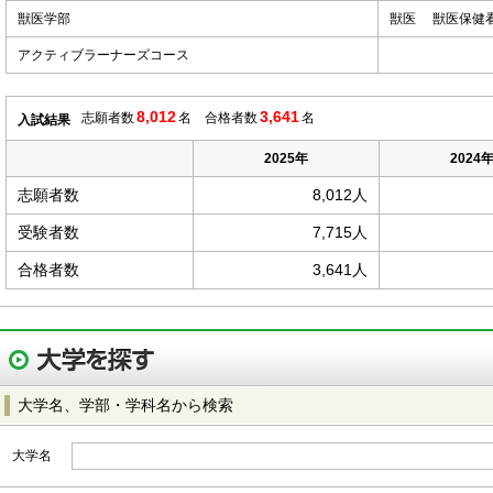
獣医学部
獣医 獣医保
アクティブラーナーズコース
8,012
3,641
志願者数
名 合格者数
名
入試結果
2025年
2024
志願者数
8,012人
受験者数
7,715人
合格者数
3,641人
大学名、学部・学科名から検索
大学名