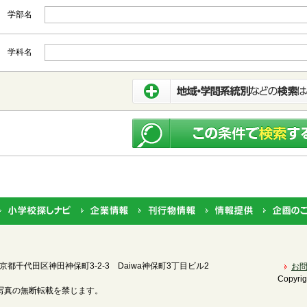
学部名
学科名
都道府県から選択
北海道・東北
北海道
青森
岩手
宮城
秋田
山形
関東
茨城
栃木
群馬
埼玉
千葉
東京
神
中部
新潟
富山
石川
福井
山梨
長野
岐
近畿
三重
滋賀
京都
大阪
兵庫
奈良
和
 東京都千代田区神田神保町3-2-3
Daiwa神保町3丁目ビル2
お
Copyrig
中国
鳥取
島根
岡山
広島
山口
写真の無断転載を禁じます。