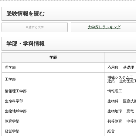
受験情報を読む
大学探しランキング
卓越する大学
学部・学科情報
学部
理学部
応用数 基礎
機械システム工
工学部
建築 生命医
情報理工学部
情報理工
生命科学部
生物科 医療
生物地球学部
生物地球 恐
教育学部
初等教育 中
経営学部
経営