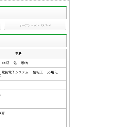
オープンキャンパスNavi
学科
理 物理 化 動物
 電気電子システム 情報工 応用化
療工
技術
竜
等教育