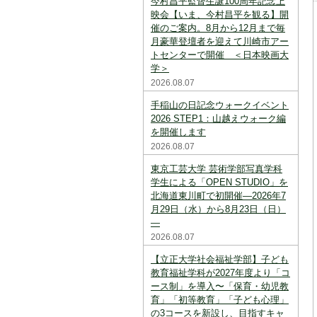
今村昌平監督生誕100周年記念上
スを中断すると消えてしまいます。ご注意
下さい。
映会【いま、今村昌平を観る】開
催のご案内。8月から12月まで毎
※現在登録されている大学はありません。
月豪華登壇者を迎えて川崎市アー
トセンターで開催 ＜日本映画大
※「資料請求カート」に登録できる学校は
学＞
20校までです。
2026.08.07
手稲山の日記念ウォークイベント
2026 STEP1：山越えウォーク編
を開催します
2026.08.07
東京工芸大学 芸術学部写真学科
学生による「OPEN STUDIO」を
北海道東川町で初開催―2026年7
月29日（水）から8月23日（日）
―
2026.08.07
【立正大学社会福祉学部】子ども
教育福祉学科が2027年度より「コ
ース制」を導入〜「保育・幼児教
育」「初等教育」「子ども心理」
の3コースを新設し、目指すキャ