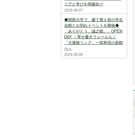
リアと学びを明確化〜
2026.08.07
◆関西大学で、建て替え前の学生
会館とお別れイベントを開催◆
「ありがとう、誠之館。」OPEN
DAY ～寄せ書きウォールも／
「大屋根リング」一部再現の新館
へ～
2026.08.06