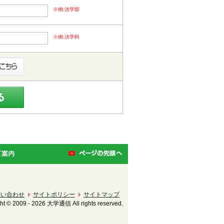
※例:法学部
※例:法学科
福島
奈川
阜
静岡
愛知
歌山
問い合わせ
サイトポリシー
サイトマップ
ht © 2009 - 2026 大学通信 All rights reserved.