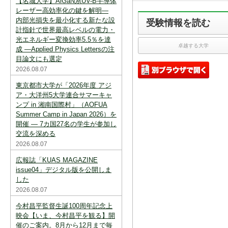
【名城大学】AlGaN系UV-B半導体
スを中断すると消えてしまいます。ご注意
下さい。
レーザー高効率化の鍵を解明―
内部光損失を最小化する新たな設
受験情報を読む
※現在登録されている大学はありません。
計指針で世界最高レベルの電力・
光エネルギー変換効率5.5％を達
※「資料請求カート」に登録できる学校は
卓越する大学
成 ―Applied Physics Lettersの注
20校までです。
目論文にも選定
2026.08.07
東京都市大学が「2026年度 アジ
ア・大洋州5大学連合サマーキャ
ンプ in 湘南国際村」（AOFUA
Summer Camp in Japan 2026）を
開催 ― 7カ国27名の学生が参加し
交流を深める
2026.08.07
広報誌「KUAS MAGAZINE
issue04」デジタル版を公開しま
した
2026.08.07
今村昌平監督生誕100周年記念上
映会【いま、今村昌平を観る】開
催のご案内。8月から12月まで毎