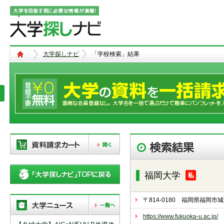
大学探しナビ
「学校検索」結果
現在、以下の学校を「資料請求カー
ト」に登録しています。「資料請求
福岡大学
カート」に登録できる学校は
20校
ま
で。別の学校を登録したい場合は、
リストから「削除」ボタンで登録を
〒814-0180 福岡県福岡
削除して下さい。
https://www.fukuoka-u.ac.jp/
「資料請求カート」の登録情報は、アクセ