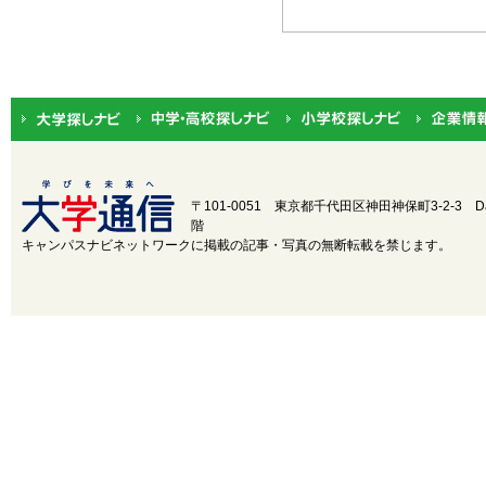
北海道・東北
北海道
関東
茨城
中部
新潟
近畿
三重
〒101-0051 東京都千代田区神田神保町3-2-3
D
階
中国
鳥取
キャンパスナビネットワークに掲載の記事・写真の無断転載を禁じます。
四国
徳島
九州・沖縄
福岡
設置・学部学科系統から選択
設置
国立
公立