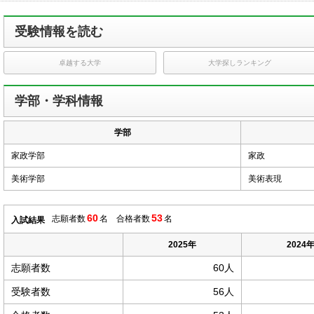
受験情報を読む
卓越する大学
大学探しランキング
学部・学科情報
学部
家政学部
家政
美術学部
美術表現
60
53
志願者数
名 合格者数
名
入試結果
2025年
2024
志願者数
60人
受験者数
56人