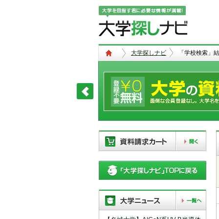
大学探しナビ
「学校検索」
現在、以下の学校を「資料請求カー
ト」に登録しています。「資料請求
カート」に登録できる学校は
20校
ま
で。別の学校を登録したい場合は、
リストから「削除」ボタンで登録を
削除して下さい。
「資料請求カート」の登録情報は、アクセ