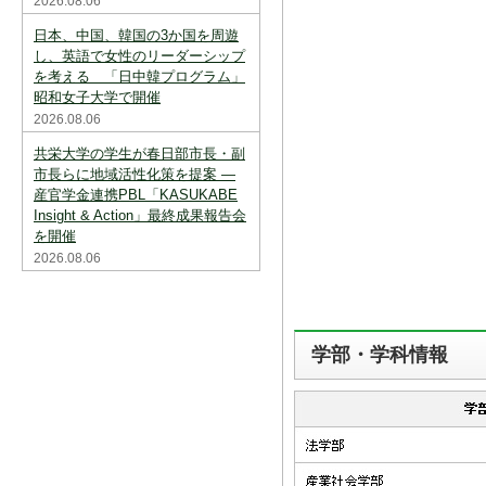
2026.08.06
日本、中国、韓国の3か国を周遊
し、英語で女性のリーダーシップ
を考える 「日中韓プログラム」
昭和女子大学で開催
2026.08.06
共栄大学の学生が春日部市長・副
市長らに地域活性化策を提案 ―
産官学金連携PBL「KASUKABE
Insight & Action」最終成果報告会
を開催
2026.08.06
学部・学科情報