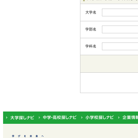
大学名
学部名
学科名
都道府県から選択
北海道・東北
北海道
関東
茨城
中部
新潟
近畿
三重