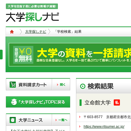
大学探しナビ
「学校検索」結果
現在、以下の学校を「資料請求カー
ト」に登録しています。「資料請求
立命館大学
カート」に登録できる学校は
20校
ま
で。別の学校を登録したい場合は、
リストから「削除」ボタンで登録を
〒603-8577 京都府京都
削除して下さい。
https://www.ritsumei.ac.jp/
「資料請求カート」の登録情報は、アクセ