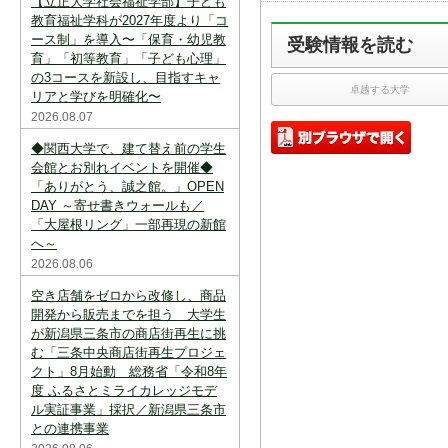
【立正大学社会福祉学部】子ども
スを中断すると消えてしまいます。ご注意
下さい。
教育福祉学科が2027年度より「コ
ース制」を導入〜「保育・幼児教
受験情報を読む
※現在登録されている大学はありません。
育」「初等教育」「子ども心理」
の3コースを新設し、目指すキャ
※「資料請求カート」に登録できる学校は
卓越する大学
リアと学びを明確化〜
20校までです。
2026.08.07
◆関西大学で、建て替え前の学生
会館とお別れイベントを開催◆
「ありがとう、誠之館。」OPEN
DAY ～寄せ書きウォールも／
「大屋根リング」一部再現の新館
へ～
2026.08.06
空き店舗をゼロから改修し、商品
開発から販売までを担う 大学生
が新潟県三条市の商店街再生に挑
む「三条中央商店街再生プロジェ
クト」8月始動 総務省「令和8年
度 ふるさとミライカレッジモデ
ル実証事業」採択／新潟県三条市
との連携事業