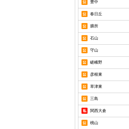
豊中
春日丘
膳所
石山
守山
嵯峨野
彦根東
草津東
三島
関西大倉
桃山