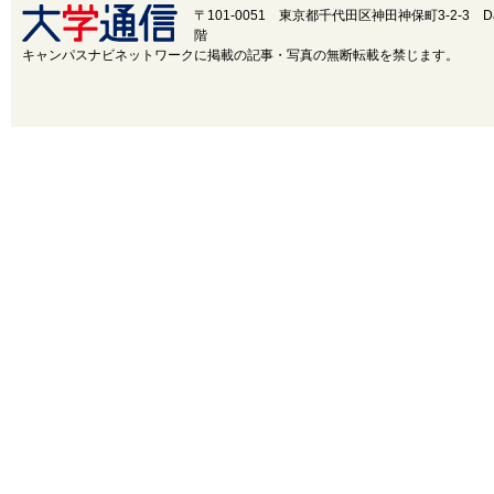
〒101-0051 東京都千代田区神田神保町3-2-3
D
階
中国
鳥取
キャンパスナビネットワークに掲載の記事・写真の無断転載を禁じます。
四国
徳島
九州・沖縄
福岡
設置・学部学科系統から選択
設置
国立
公立
学部学
医
歯
薬
科系統
理・工
芸術
水産・海洋
政
その他
50音順から選択
わ
ら