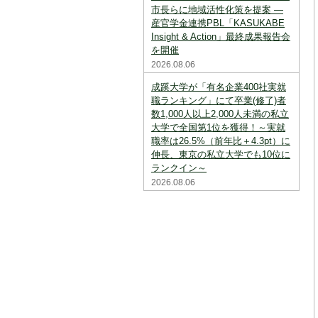
市長らに地域活性化策を提案 ―
産官学金連携PBL「KASUKABE
Insight & Action」最終成果報告会
を開催
2026.08.06
成蹊大学が「有名企業400社実就
職ランキング」にて卒業(修了)者
数1,000人以上2,000人未満の私立
大学で全国第1位を獲得！～実就
職率は26.5%（前年比＋4.3pt）に
伸長、東京の私立大学でも10位に
ランクイン～
2026.08.06