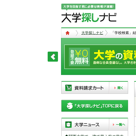
大学探しナビ
「学校検索」
現在、以下の学校を「資料請求カー
ト」に登録しています。「資料請求
カート」に登録できる学校は
20校
ま
で。別の学校を登録したい場合は、
リストから「削除」ボタンで登録を
削除して下さい。
「資料請求カート」の登録情報は、アクセ