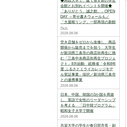
◆関西大学で、建て替え前の学生
スを中断すると消えてしまいます。ご注意
下さい。
会館とお別れイベントを開催◆
「ありがとう、誠之館。」OPEN
※現在登録されている大学はありません。
DAY ～寄せ書きウォールも／
「大屋根リング」一部再現の新館
※「資料請求カート」に登録できる学校は
へ～
20校までです。
2026.08.06
空き店舗をゼロから改修し、商品
開発から販売までを担う 大学生
が新潟県三条市の商店街再生に挑
む「三条中央商店街再生プロジェ
クト」8月始動 総務省「令和8年
度 ふるさとミライカレッジモデ
ル実証事業」採択／新潟県三条市
との連携事業
2026.08.06
日本、中国、韓国の3か国を周遊
し、英語で女性のリーダーシップ
を考える 「日中韓プログラム」
昭和女子大学で開催
2026.08.06
共栄大学の学生が春日部市長・副