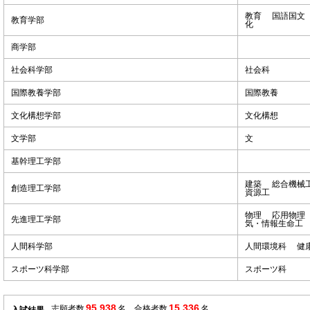
教育 国語国文
教育学部
化
商学部
社会科学部
社会科
国際教養学部
国際教養
文化構想学部
文化構想
文学部
文
基幹理工学部
建築 総合機械
創造理工学部
資源工
物理 応用物理
先進理工学部
気・情報生命
人間科学部
人間環境科 健
スポーツ科学部
スポーツ科
95,938
15,336
志願者数
名 合格者数
名