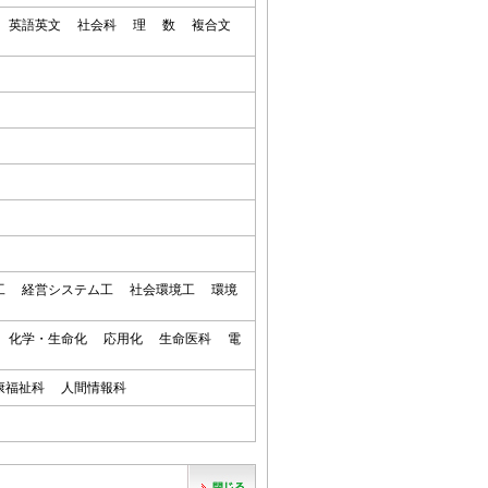
 英語英文 社会科 理 数 複合文
工 経営システム工 社会環境工 環境
 化学・生命化 応用化 生命医科 電
工
康福祉科 人間情報科