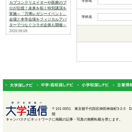
学部名
カプコンクリエイターや医療のプ
ロが伝授！未来を拓く特別講演を
実施～「万博レガシーイベント」
学科名
会場と本学会場をフィジカルアバ
ターでつなぐコラボ企画も開催～
2026.08.08
都道府県から選択
北海道・東北
北海道
関東
茨城
中部
新潟
近畿
三重
〒101-0051 東京都千代田区神田神保町3-2-3
D
階
中国
鳥取
キャンパスナビネットワークに掲載の記事・写真の無断転載を禁じます。
四国
徳島