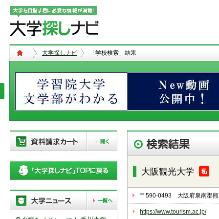
大学探しナビ
「学校検索」結果
現在、以下の学校を「資料請求カー
ト」に登録しています。「資料請求
大阪観光大学
カート」に登録できる学校は
20校
ま
で。別の学校を登録したい場合は、
リストから「削除」ボタンで登録を
〒590-0493 大阪府泉南
削除して下さい。
https://www.tourism.ac.jp/
「資料請求カート」の登録情報は、アクセ