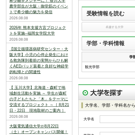
希少糖をメジャーに！ 香川大学
スを中断すると消えてしまいます。ご注意
下さい。
農学部生が大阪・御堂筋のイベン
トで希少糖の魅力を発信
受験情報を読む
※現在登録されている大学はありません。
2026.08.08
※「資料請求カート」に登録できる学校は
2026年 熊本支援方言プロジェク
卓越する大学
20校までです。
トを実施--福岡女学院大学
2026.08.08
学部・学科情報
【国立循環器病研究センター・大
阪大学】小児の心停止発生におけ
学
る救急隊到着前の実態からひも解
くAEDパッド装着と良好な神経学
観光学部
的転帰との関連性
2026.08.08
【 玉川大学】北海道・森町で地
域創生活動を実施 ～ 学生が森町
の子どもたちと「木」をテーマに
交流するプロジェクト ～［ 8月21
大学名、学部・学科名か
日・22日 現地取材のご案内 ］
2026.08.08
大学名
大阪電気通信大学が8月22日
（土）オープンキャンパス開催！