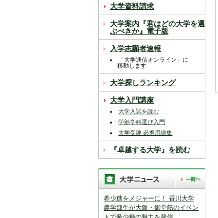
スを中断すると消えてしまいます。ご注意
大学資料請求
下さい。
大学案内『君はどの大学を選
※現在登録されている大学はありません。
ぶべきか』電子版
※「資料請求カート」に登録できる学校は
入学志願者速報
20校までです。
「大学通信オンライン」に
移動します
大学探しランキング
大学入門講座
大学入試を読む
学部学科選び入門
大学受験 必携用語集
『卓越する大学』を読む
希少糖をメジャーに！ 香川大学
農学部生が大阪・御堂筋のイベン
トで希少糖の魅力を発信