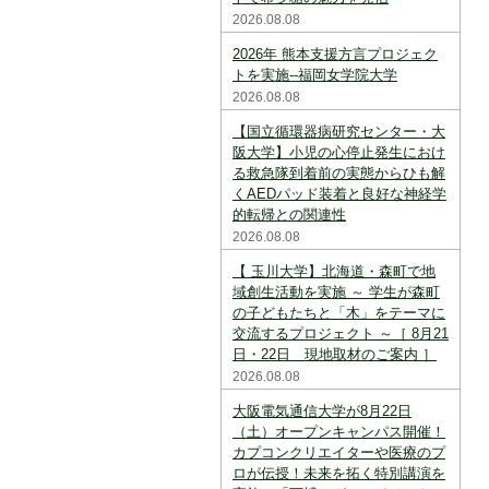
2026.08.08
2026年 熊本支援方言プロジェク
トを実施--福岡女学院大学
2026.08.08
【国立循環器病研究センター・大
阪大学】小児の心停止発生におけ
る救急隊到着前の実態からひも解
くAEDパッド装着と良好な神経学
的転帰との関連性
2026.08.08
【 玉川大学】北海道・森町で地
域創生活動を実施 ～ 学生が森町
の子どもたちと「木」をテーマに
交流するプロジェクト ～［ 8月21
日・22日 現地取材のご案内 ］
2026.08.08
大阪電気通信大学が8月22日
（土）オープンキャンパス開催！
カプコンクリエイターや医療のプ
ロが伝授！未来を拓く特別講演を