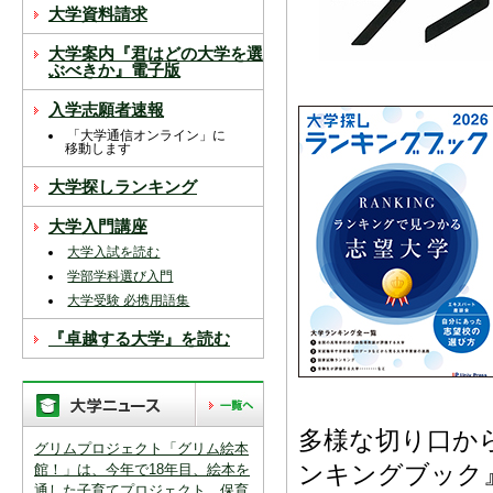
スを中断すると消えてしまいます。ご注意
大学資料請求
下さい。
大学案内『君はどの大学を選
※現在登録されている大学はありません。
ぶべきか』電子版
※「資料請求カート」に登録できる学校は
入学志願者速報
20校までです。
「大学通信オンライン」に
移動します
大学探しランキング
大学入門講座
大学入試を読む
学部学科選び入門
大学受験 必携用語集
『卓越する大学』を読む
多様な切り口か
グリムプロジェクト「グリム絵本
館！」は、今年で18年目、絵本を
ンキングブック
通した子育てプロジェクト、保育