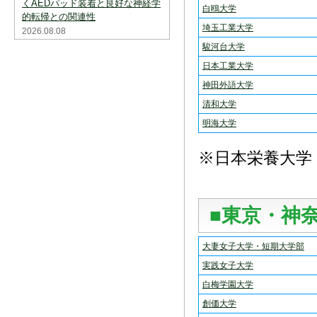
くAEDパッド装着と良好な神経学
白鴎大学
的転帰との関連性
埼玉工業大学
2026.08.08
駿河台大学
日本工業大学
神田外語大学
清和大学
明海大学
※日本栄養大学
■東京・神
大妻女子大学・短期大学部
実践女子大学
白梅学園大学
創価大学