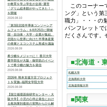
や教育を学ぶ学生が企画･運営
このコーナーで
「グリム絵本館がやってきた！」
ング」という第
を開催
2026.08.10
職力」・・・の
「第3回北陸半導体コンソーシア
パンフレットで
ムフォーラム」を8月25日に開催
だくさんです。
国・自治体・大学・企業が集結。
北陸から世界に向けた半導体産業
の発展とエコシステム形成を議論
2026.08.09
希少糖をメジャーに！ 香川大学
■北海道・
農学部生が大阪・御堂筋のイベン
トで希少糖の魅力を発信
2026.08.08
札幌大学
2026年 熊本支援方言プロジェク
北海商科大学
トを実施--福岡女学院大学
北海道情報大学
2026.08.08
【国立循環器病研究センター・大
■関東
阪大学】小児の心停止発生におけ
る救急隊到着前の実態からひも解