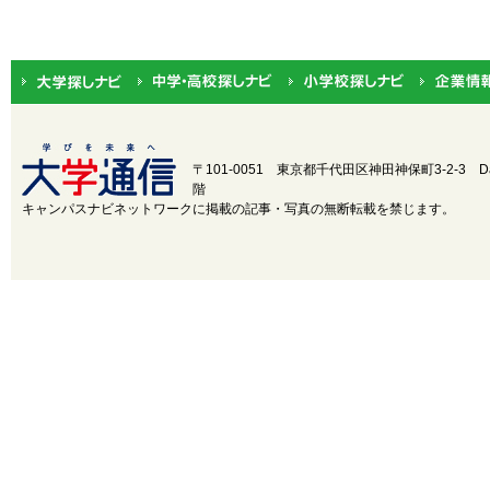
関東
茨城
中部
新潟
近畿
三重
〒101-0051 東京都千代田区神田神保町3-2-3
D
階
中国
鳥取
キャンパスナビネットワークに掲載の記事・写真の無断転載を禁じます。
四国
徳島
九州・沖縄
福岡
設置・学部学科系統から選択
設置
国立
公立
学部学
医
歯
薬
科系統
理・工
芸術