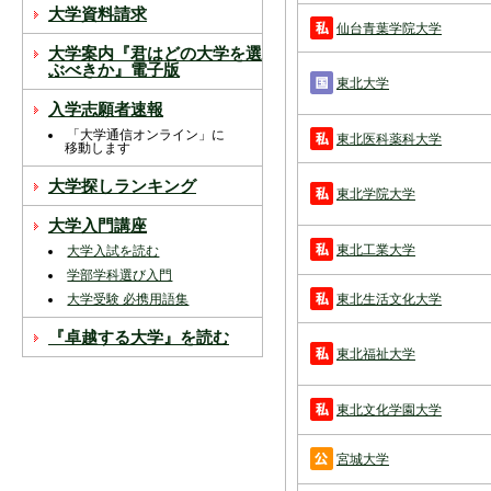
スを中断すると消えてしまいます。ご注意
大学資料請求
下さい。
仙台青葉学院大学
大学案内『君はどの大学を選
※現在登録されている大学はありません。
ぶべきか』電子版
東北大学
※「資料請求カート」に登録できる学校は
入学志願者速報
20校までです。
「大学通信オンライン」に
東北医科薬科大学
移動します
大学探しランキング
東北学院大学
大学入門講座
東北工業大学
大学入試を読む
学部学科選び入門
東北生活文化大学
大学受験 必携用語集
『卓越する大学』を読む
東北福祉大学
東北文化学園大学
宮城大学