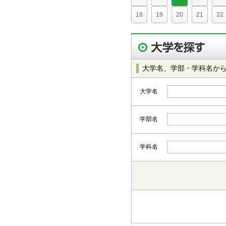
18
19
20
21
22
大学名、学部・学科名か
大学名
学部名
学科名
都道府県から選択
北海道・東北
北海道